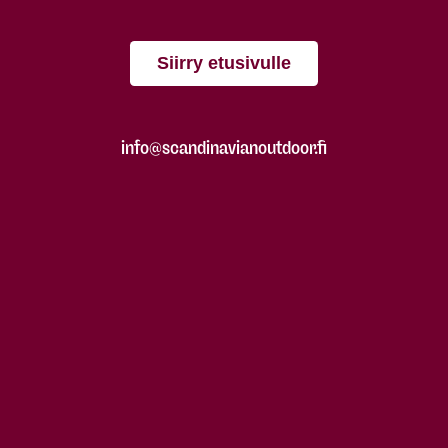
Siirry etusivulle
info@scandinavianoutdoor.fi