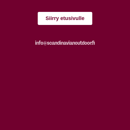
Siirry etusivulle
info@scandinavianoutdoor.fi