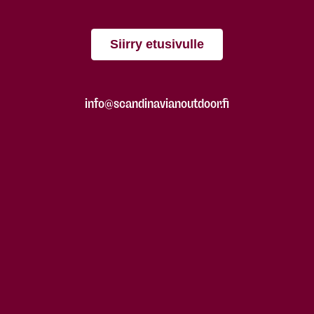
Siirry etusivulle
info@scandinavianoutdoor.fi