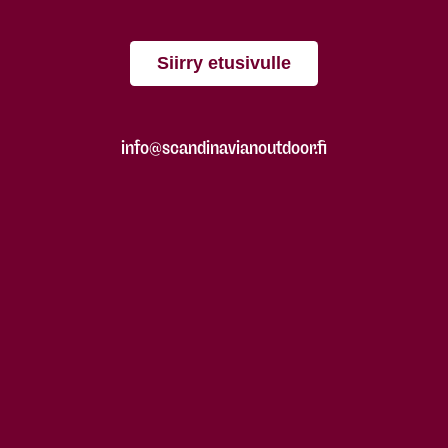
Siirry etusivulle
info@scandinavianoutdoor.fi