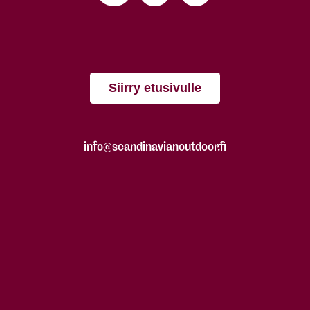
Siirry etusivulle
info@scandinavianoutdoor.fi