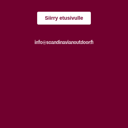
Siirry etusivulle
info@scandinavianoutdoor.fi