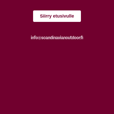
Siirry etusivulle
info@scandinavianoutdoor.fi