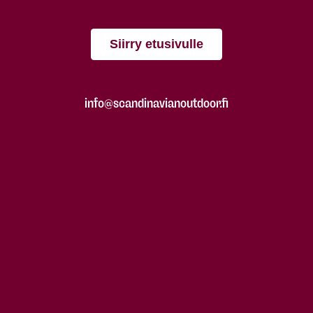
Siirry etusivulle
info@scandinavianoutdoor.fi