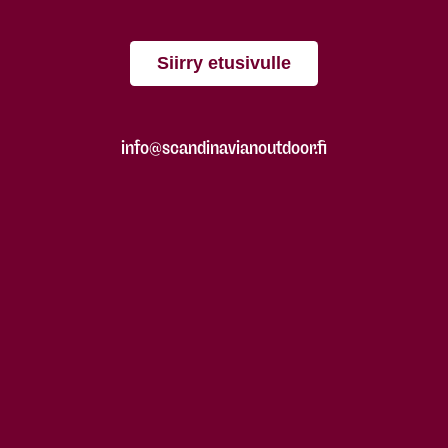
Siirry etusivulle
info@scandinavianoutdoor.fi