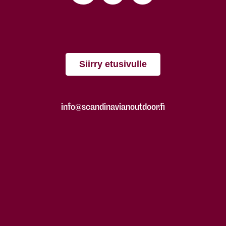
Siirry etusivulle
info@scandinavianoutdoor.fi