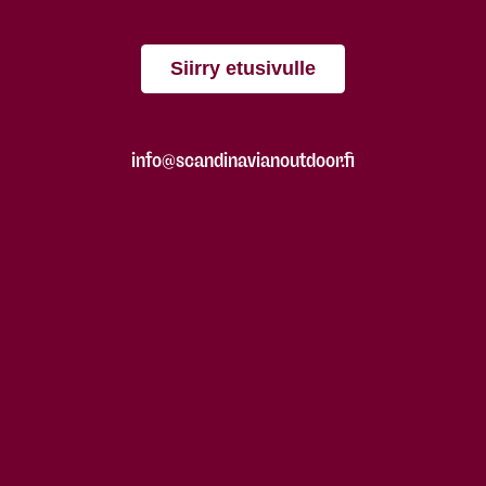
Siirry etusivulle
info@scandinavianoutdoor.fi