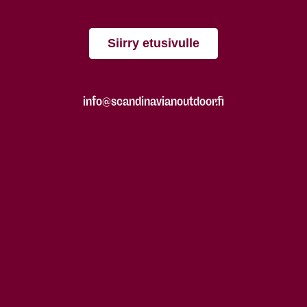
Siirry etusivulle
info@scandinavianoutdoor.fi