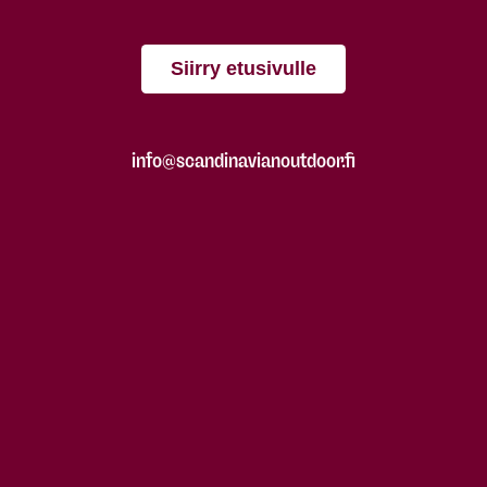
Siirry etusivulle
info@scandinavianoutdoor.fi