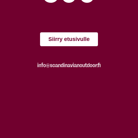
Siirry etusivulle
info@scandinavianoutdoor.fi