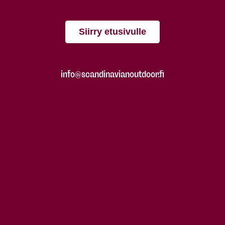
Siirry etusivulle
info@scandinavianoutdoor.fi