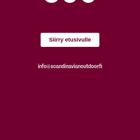
Siirry etusivulle
info@scandinavianoutdoor.fi