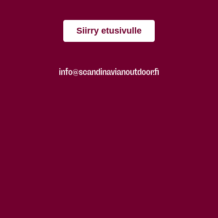
Siirry etusivulle
info@scandinavianoutdoor.fi