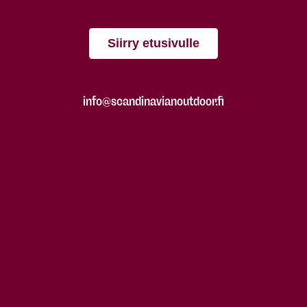
Siirry etusivulle
info@scandinavianoutdoor.fi