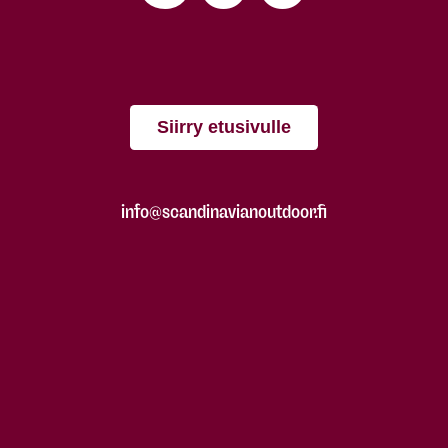
Siirry etusivulle
info@scandinavianoutdoor.fi