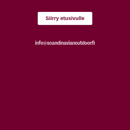
Siirry etusivulle
info@scandinavianoutdoor.fi