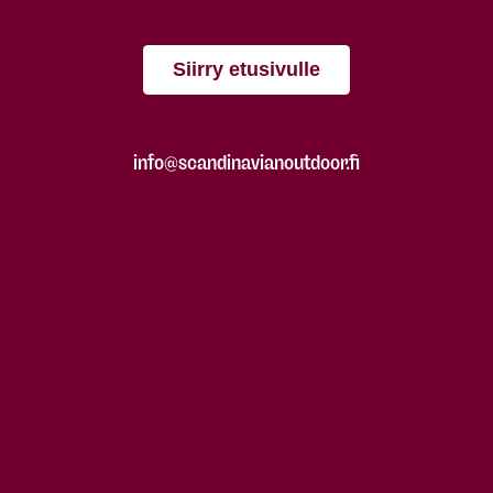
Siirry etusivulle
info@scandinavianoutdoor.fi