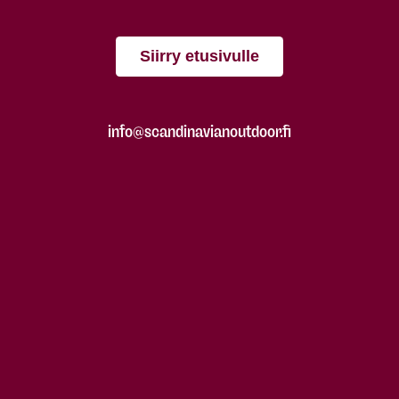
Siirry etusivulle
info@scandinavianoutdoor.fi