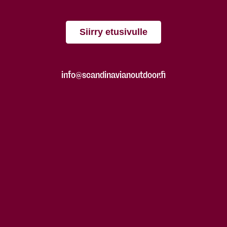
Siirry etusivulle
info@scandinavianoutdoor.fi