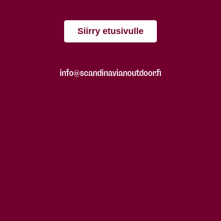
Siirry etusivulle
info@scandinavianoutdoor.fi