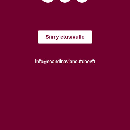
Siirry etusivulle
info@scandinavianoutdoor.fi