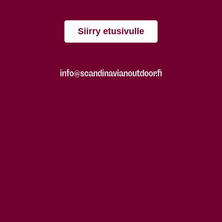
Siirry etusivulle
info@scandinavianoutdoor.fi