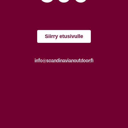
Siirry etusivulle
info@scandinavianoutdoor.fi