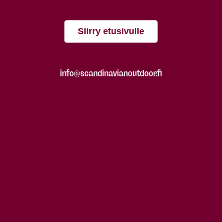
Siirry etusivulle
info@scandinavianoutdoor.fi