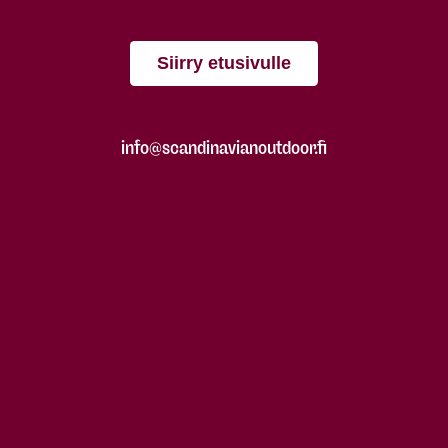
Siirry etusivulle
info@scandinavianoutdoor.fi