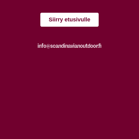
Siirry etusivulle
info@scandinavianoutdoor.fi