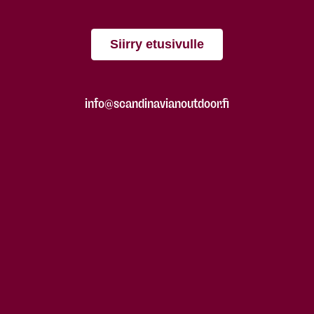
Siirry etusivulle
info@scandinavianoutdoor.fi