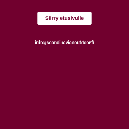
Siirry etusivulle
info@scandinavianoutdoor.fi