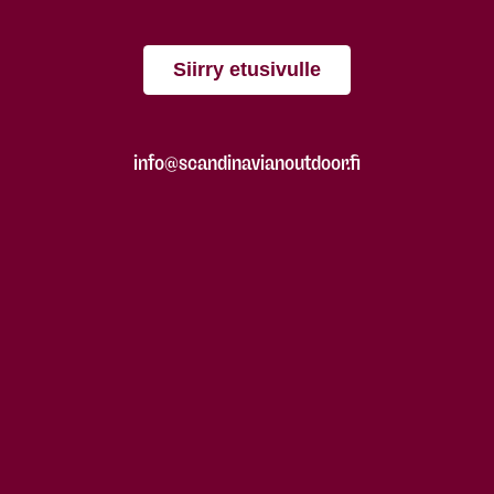
Siirry etusivulle
info@scandinavianoutdoor.fi