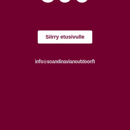
Siirry etusivulle
info@scandinavianoutdoor.fi