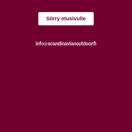
Siirry etusivulle
info@scandinavianoutdoor.fi