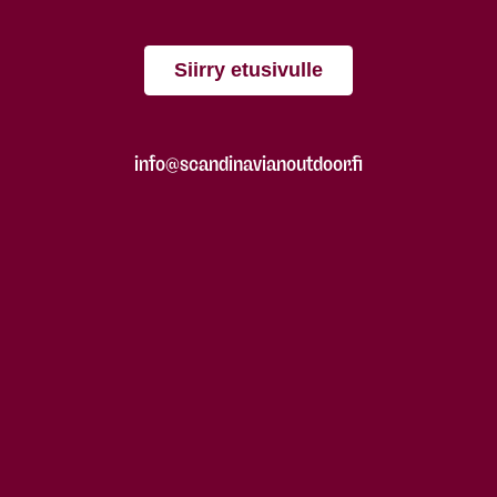
Siirry etusivulle
info@scandinavianoutdoor.fi