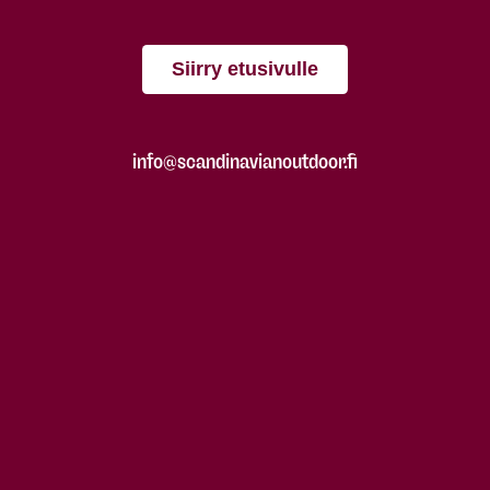
Siirry etusivulle
info@scandinavianoutdoor.fi