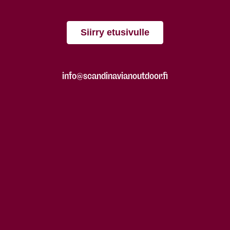
Siirry etusivulle
info@scandinavianoutdoor.fi