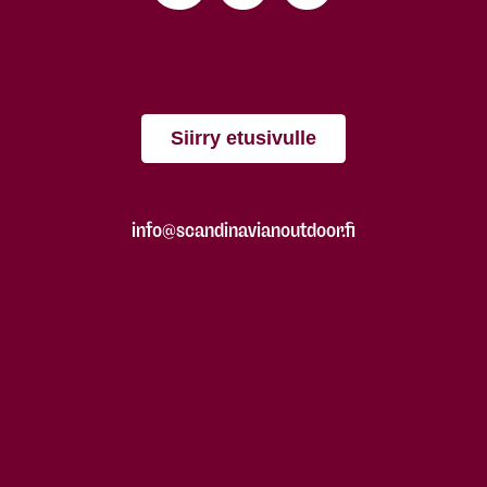
Siirry etusivulle
info@scandinavianoutdoor.fi