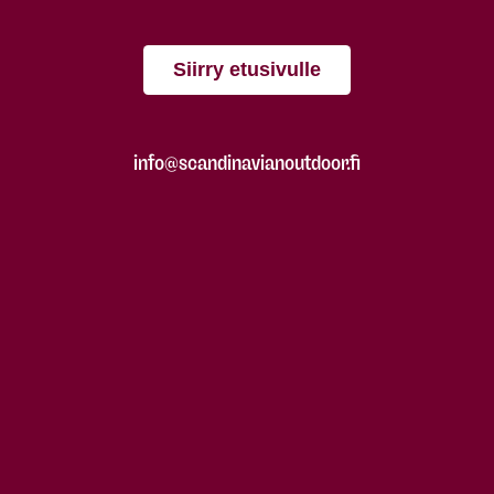
Siirry etusivulle
info@scandinavianoutdoor.fi