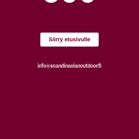
Siirry etusivulle
info@scandinavianoutdoor.fi