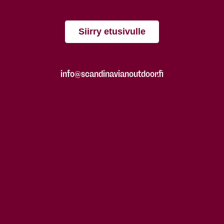
Siirry etusivulle
info@scandinavianoutdoor.fi