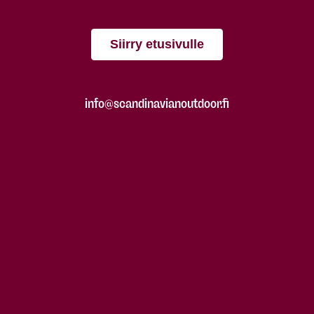
Siirry etusivulle
info@scandinavianoutdoor.fi