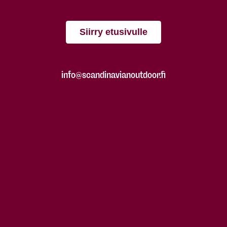
Siirry etusivulle
info@scandinavianoutdoor.fi