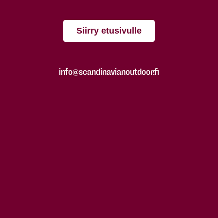
Siirry etusivulle
info@scandinavianoutdoor.fi