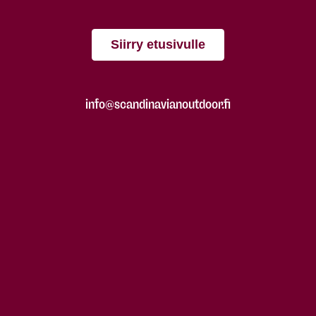
Siirry etusivulle
info@scandinavianoutdoor.fi