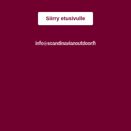
Siirry etusivulle
info@scandinavianoutdoor.fi