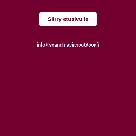
Siirry etusivulle
info@scandinavianoutdoor.fi