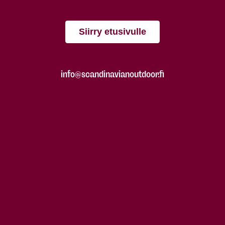
Siirry etusivulle
info@scandinavianoutdoor.fi