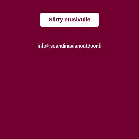
Siirry etusivulle
info@scandinavianoutdoor.fi